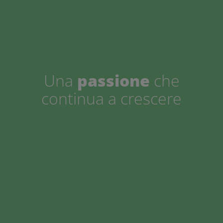
Una
passione
che
continua a crescere